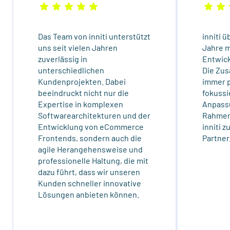
Das Team von inniti unterstützt
inniti 
uns seit vielen Jahren
Jahre m
zuverlässig in
Entwick
unterschiedlichen
Die Zu
Kundenprojekten. Dabei
immer 
beeindruckt nicht nur die
fokussi
Expertise in komplexen
Anpass
Softwarearchitekturen und der
Rahmen
Entwicklung von eCommerce
inniti 
Frontends, sondern auch die
Partner
agile Herangehensweise und
professionelle Haltung, die mit
dazu führt, dass wir unseren
Kunden schneller innovative
Lösungen anbieten können.