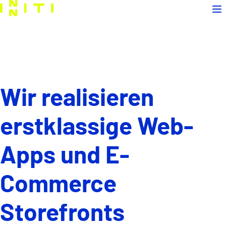
Home
Menü
Self-Service Portale
Interne Apps und Tools
Wir realisieren
Content Management
erstklassige Web-
Apps und E-
Beratung
Headless Storefronts
Commerce
Storefronts