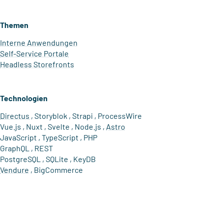
Themen
Interne Anwendungen
Self-Service Portale
Headless Storefronts
Technologien
Directus
Storyblok
Strapi
ProcessWire
Vue.js
Nuxt
Svelte
Node.js
Astro
JavaScript
TypeScript
PHP
GraphQL
REST
PostgreSQL
SQLite
KeyDB
Vendure
BigCommerce