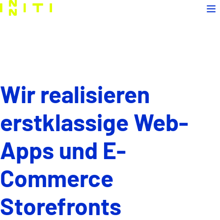
Home
Menü
Self-Service Portale
Interne Apps und Tools
Wir realisieren
Content Management
erstklassige Web-
Apps und E-
Beratung
Headless Storefronts
Commerce
Storefronts