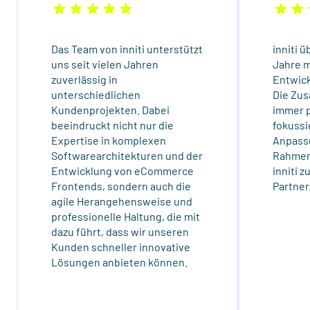
Das Team von inniti unterstützt
inniti 
uns seit vielen Jahren
Jahre m
zuverlässig in
Entwick
unterschiedlichen
Die Zu
Kundenprojekten. Dabei
immer 
beeindruckt nicht nur die
fokussi
Expertise in komplexen
Anpass
Softwarearchitekturen und der
Rahmen
Entwicklung von eCommerce
inniti 
Frontends, sondern auch die
Partner
agile Herangehensweise und
professionelle Haltung, die mit
dazu führt, dass wir unseren
Kunden schneller innovative
Lösungen anbieten können.