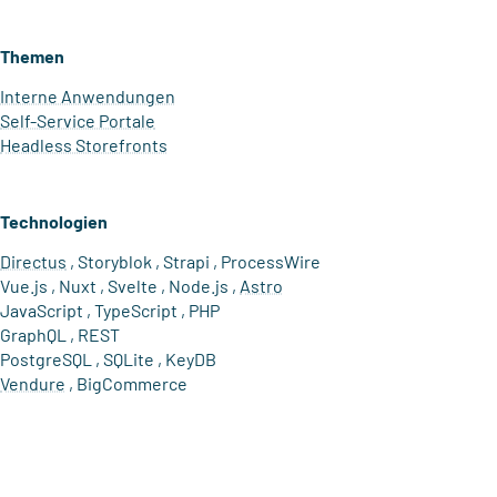
Themen
Interne Anwendungen
Self-Service Portale
Headless Storefronts
Technologien
Directus
Storyblok
Strapi
ProcessWire
Vue.js
Nuxt
Svelte
Node.js
Astro
JavaScript
TypeScript
PHP
GraphQL
REST
PostgreSQL
SQLite
KeyDB
Vendure
BigCommerce